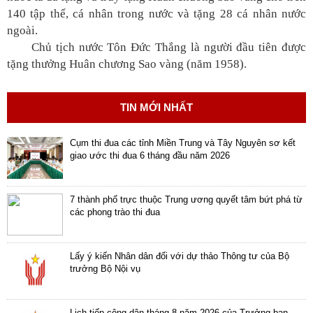
động
140 tập thể, cá nhân trong nước và tặng 28 cá nhân nước
TĐKT
ngoài.
Chủ tịch nước Tôn Đức Thắng là người đầu tiên được
Điển
tặng thưởng Huân chương Sao vàng (năm 1958).
hình
tiên
tiến
TIN MỚI NHẤT
Phong
trào
Cụm thi đua các tỉnh Miền Trung và Tây Nguyên sơ kết
thi
giao ước thi đua 6 tháng đầu năm 2026
đua
Chính
7 thành phố trực thuộc Trung ương quyết tâm bứt phá từ
các phong trào thi đua
trị
-
Kinh
Lấy ý kiến Nhân dân đối với dự thảo Thông tư của Bộ
tế
trưởng Bộ Nội vụ
-
Xã
hội
Lịch tiếp công dân tháng 8 năm 2026 của Trưởng ban