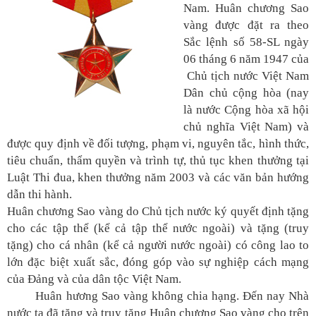
ương
Nam. Huân chương Sao
vàng được đặt ra theo
Hướng
Sắc lệnh số 58-SL ngày
dẫn
06 tháng 6 năm 1947 của
thủ
Chủ tịch nước Việt Nam
tục
Dân chủ cộng hòa (nay
Hình
là nước Cộng hòa xã hội
thức
chủ nghĩa Việt Nam) và
khen
được quy định về đối tượng, phạm vi, nguyên tắc, hình thức,
thưởng
tiêu chuẩn, thẩm quyền và trình tự, thủ tục khen thưởng tại
Luật Thi đua, khen thưởng năm 2003 và các văn bản hướng
Các
dẫn thi hành.
kỳ
Huân chương Sao vàng do Chủ tịch nước ký quyết định tặng
Đại
cho các tập thể (kể cả tập thể nước ngoài) và tặng (truy
hội
tặng) cho cá nhân (kể cả người nước ngoài) có công lao to
TĐYN
toàn
lớn đặc biệt xuất sắc, đóng góp vào sự nghiệp cách mạng
quốc
của Đảng và của dân tộc Việt Nam.
Huân hương Sao vàng không chia hạng. Đến nay Nhà
Hoạt
nước ta đã tặng và truy tặng Huân chương Sao vàng cho trên