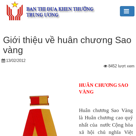
Đảng,
Bác
Giới thiệu về huân chương Sao
Hồ
vàng
với
TĐKT
13/02/2012
8452 lượt xem
Giới
thiệu
chung
HUÂN CHƯƠNG SAO
VÀNG
Hoạt
động
của
Huân chương Sao Vàng
Ban
là Huân chương cao quý
TĐKT
nhất của nước Cộng hòa
Trung
xã hội chủ nghĩa Việt