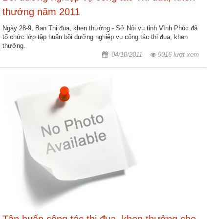
động
thưởng năm 2011
TĐKT
Ngày 28-9, Ban Thi đua, khen thưởng - Sở Nội vụ tỉnh Vĩnh Phúc đã
Điển
tổ chức lớp tập huấn bồi dưỡng nghiệp vụ công tác thi đua, khen
hình
thưởng.
04/10/2011
9016 lượt xem
tiên
tiến
Phong
trào
thi
đua
Chính
trị
-
Kinh
tế
-
Xã
hội
Tập huấn công tác thi đua, khen thưởng cho