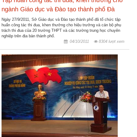
ngành Giáo dục và Đào tạo thành phố Đà
Hợp
tác
Nẵng
Ngày 27/9/2011, Sở Giáo dục và Đào tạo thành phố đã tổ chức tập
đào
huấn công tác thi đua, khen thưởng cho hiệu trưởng và cán bộ phụ
trách thi đua của 20 trường THPT và các trường trung học chuyên
tạo
nghiệp trên địa bàn thành phố.
04/10/2011
8304 lượt xem
Các
dự
án,
đề
tài
Tiếp
cận
thông
tin
Tìm
kiếm
Đăng