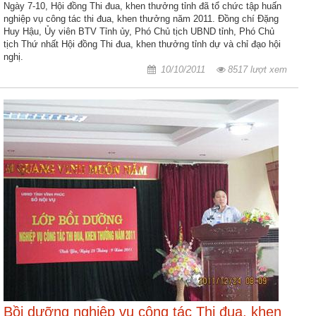
ương
Ngày 7-10, Hội đồng Thi đua, khen thưởng tỉnh đã tổ chức tập huấn
nghiệp vụ công tác thi đua, khen thưởng năm 2011. Đồng chí Đặng
Hướng
Huy Hậu, Ủy viên BTV Tỉnh ủy, Phó Chủ tịch UBND tỉnh, Phó Chủ
tịch Thứ nhất Hội đồng Thi đua, khen thưởng tỉnh dự và chỉ đạo hội
dẫn
nghị.
thủ
10/10/2011
8517 lượt xem
tục
Hình
thức
khen
thưởng
Các
kỳ
Đại
hội
TĐYN
toàn
quốc
Hoạt
Bồi dưỡng nghiệp vụ công tác Thi đua, khen