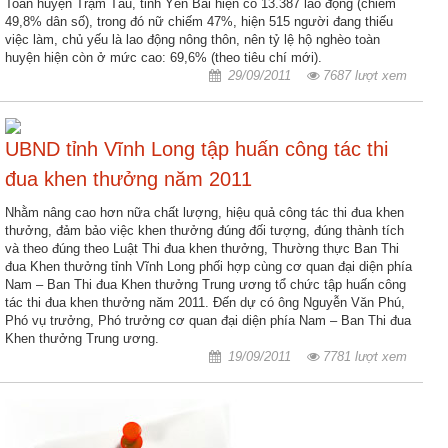
Toàn huyện Trạm Tấu, tỉnh Yên Bái hiện có 13.387 lao động (chiếm
49,8% dân số), trong đó nữ chiếm 47%, hiện 515 người đang thiếu
việc làm, chủ yếu là lao động nông thôn, nên tỷ lệ hộ nghèo toàn
huyện hiện còn ở mức cao: 69,6% (theo tiêu chí mới).
29/09/2011
7687 lượt xem
UBND tỉnh Vĩnh Long tập huấn công tác thi
đua khen thưởng năm 2011
Nhằm nâng cao hơn nữa chất lượng, hiệu quả công tác thi đua khen
thưởng, đảm bảo việc khen thưởng đúng đối tượng, đúng thành tích
và theo đúng theo Luật Thi đua khen thưởng, Thường thực Ban Thi
đua Khen thưởng tỉnh Vĩnh Long phối hợp cùng cơ quan đại diện phía
Nam – Ban Thi đua Khen thưởng Trung ương tổ chức tập huấn công
tác thi đua khen thưởng năm 2011. Đến dự có ông Nguyễn Văn Phú,
Phó vụ trưởng, Phó trưởng cơ quan đại diện phía Nam – Ban Thi đua
Khen thưởng Trung ương.
19/09/2011
7781 lượt xem