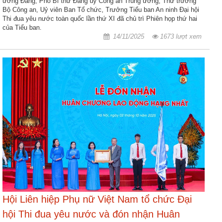
ương Đảng, Phó Bí thư Đảng uỷ Công an Trung ương, Thứ trưởng
Bộ Công an, Uỷ viên Ban Tổ chức, Trưởng Tiểu ban An ninh Đại hội
Thi đua yêu nước toàn quốc lần thứ XI đã chủ trì Phiên họp thứ hai
của Tiểu ban.
14/11/2025
1673 lượt xem
Hội Liên hiệp Phụ nữ Việt Nam tổ chức Đại
hội Thi đua yêu nước và đón nhận Huân