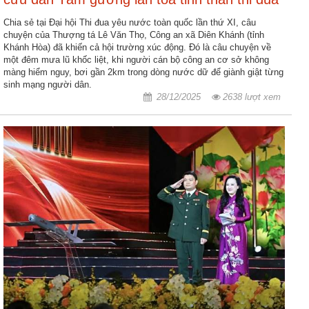
động
yêu nước
TĐKT
Chia sẻ tại Đại hội Thi đua yêu nước toàn quốc lần thứ XI, câu
chuyện của Thượng tá Lê Văn Thọ, Công an xã Diên Khánh (tỉnh
Khánh Hòa) đã khiến cả hội trường xúc động. Đó là câu chuyện về
Điển
một đêm mưa lũ khốc liệt, khi người cán bộ công an cơ sở không
hình
màng hiểm nguy, bơi gần 2km trong dòng nước dữ để giành giật từng
tiên
sinh mạng người dân.
tiến
28/12/2025
2638 lượt xem
Phong
trào
thi
đua
Chính
trị
-
Kinh
tế
-
Xã
hội