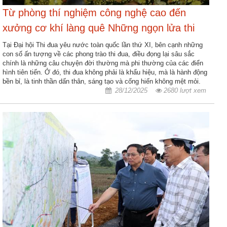
Từ phòng thí nghiệm công nghệ cao đến
Hợp
xưởng cơ khí làng quê Những ngọn lửa thi
tác
đào
đua lan tỏa
Tại Đại hội Thi đua yêu nước toàn quốc lần thứ XI, bên cạnh những
tạo
con số ấn tượng về các phong trào thi đua, điều đọng lại sâu sắc
chính là những câu chuyện đời thường mà phi thường của các điển
Các
hình tiên tiến. Ở đó, thi đua không phải là khẩu hiệu, mà là hành động
bền bỉ, là tinh thần dấn thân, sáng tạo và cống hiến không mệt mỏi.
dự
28/12/2025
2680 lượt xem
án,
đề
tài
Tiếp
cận
thông
tin
Tìm
kiếm
Đăng