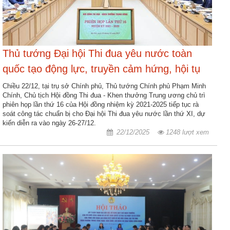
Thủ tướng Đại hội Thi đua yêu nước toàn
quốc tạo động lực, truyền cảm hứng, hội tụ
và lan tỏa tinh thần yêu nước
Chiều 22/12, tại trụ sở Chính phủ, Thủ tướng Chính phủ Phạm Minh
Chính, Chủ tịch Hội đồng Thi đua - Khen thưởng Trung ương chủ trì
phiên họp lần thứ 16 của Hội đồng nhiệm kỳ 2021-2025 tiếp tục rà
soát công tác chuẩn bị cho Đại hội Thi đua yêu nước lần thứ XI, dự
kiến diễn ra vào ngày 26-27/12.
22/12/2025
1248 lượt xem