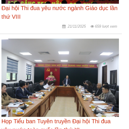
Đại hội Thi đua yêu nước ngành Giáo dục lần
thứ VIII
21/11/2025
659 lượt xem
Họp Tiểu ban Tuyên truyền Đại hội Thi đua