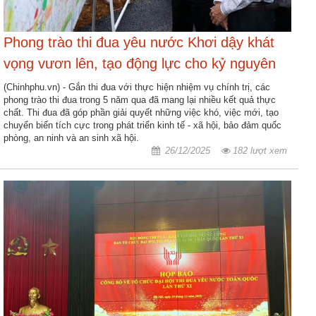
nhập
Phong trào thi đua yêu nước Khơi dậy khát
vọng vươn lên, tạo động lực cho kỷ nguyên
mới
(Chinhphu.vn) - Gắn thi đua với thực hiện nhiệm vụ chính trị, các
phong trào thi đua trong 5 năm qua đã mang lại nhiều kết quả thực
chất. Thi đua đã góp phần giải quyết những việc khó, việc mới, tạo
chuyển biến tích cực trong phát triển kinh tế - xã hội, bảo đảm quốc
phòng, an ninh và an sinh xã hội.
26/12/2025
182 lượt xem