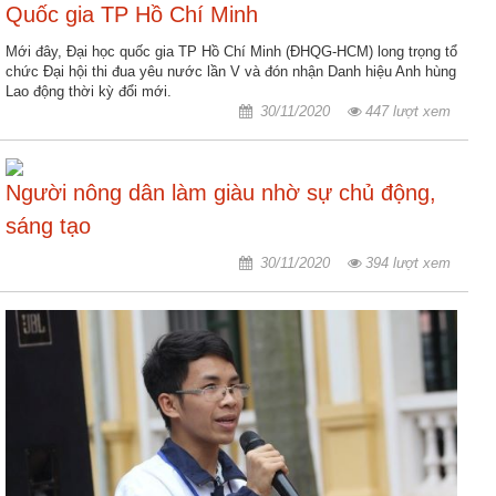
Quốc gia TP Hồ Chí Minh
nhập
Mới đây, Đại học quốc gia TP Hồ Chí Minh (ĐHQG-HCM) long trọng tổ
chức Đại hội thi đua yêu nước lần V và đón nhận Danh hiệu Anh hùng
Lao động thời kỳ đổi mới.
30/11/2020
447 lượt xem
Người nông dân làm giàu nhờ sự chủ động,
sáng tạo
30/11/2020
394 lượt xem