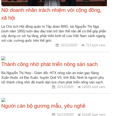
ương
Nữ doanh nhân trách nhiệm với cộng đồng,
Hướng
dẫn
xã hội
thủ
Là Chủ tịch Hội đồng quản trị Tập đoàn BRG, bà Nguyễn Thị Nga
tục
(sinh năm 1955) luôn đau đáu trăn trở làm thế nào để có thể góp phần
xây dựng cơ sở hạ tầng, phát triển kinh tế của Việt Nam sánh ngang
Hình
với các cường quốc trên thế giới.
thức
02/12/2020
713 lượt xem
khen
thưởng
Thành công nhờ phát triển nông sản sạch
Các
kỳ
Bà Nguyễn Thị Hợp - Giám đốc HTX nông sản an toàn gạo Nàng
Xuân thuộc xã Đại Xuân, huyện Quế Võ, tỉnh Bắc Ninh là người phụ
Đại
nữ thành công nhờ đã mạnh dạn lựa chọn phát triển nông sản sạch.
hội
02/12/2020
14593 lượt xem
TĐYN
toàn
quốc
Người cán bộ gương mẫu, yêu nghề
Hoạt
02/12/2020
16166 lượt xem