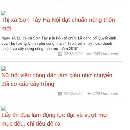
động
TĐKT
Thị xã Sơn Tây Hà Nội đạt chuẩn nông thôn
Điển
hình
mới
tiên
Ngày 14/11, thị xã Sơn Tây (Hà Nội) tổ chức Lễ công bố Quyết định
tiến
của Thủ tướng Chính phủ công nhận “Thị xã Sơn Tây hoàn thành
nhiệm vụ xây dựng nông thôn mới năm 2019”.
Phong
02/12/2020
16489 lượt xem
trào
thi
đua
Nữ hội viên nông dân làm giàu nhờ chuyển
Chính
đổi cơ cấu cây trồng
trị
02/12/2020
17084 lượt xem
-
Kinh
tế
Lấy thi đua làm động lực đạt và vượt mọi
-
Xã
mục tiêu, chỉ tiêu đề ra
hội