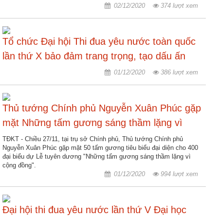
02/12/2020
374 lượt xem
Hợp
tác
đào
Tổ chức Đại hội Thi đua yêu nước toàn quốc
tạo
lần thứ X bảo đảm trang trọng, tạo dấu ấn
Các
mạnh mẽ
01/12/2020
386 lượt xem
dự
án,
đề
Thủ tướng Chính phủ Nguyễn Xuân Phúc gặp
tài
mặt Những tấm gương sáng thầm lặng vì
Tiếp
cộng đồng
TĐKT - Chiều 27/11, tại trụ sở Chính phủ, Thủ tướng Chính phủ
cận
Nguyễn Xuân Phúc gặp mặt 50 tấm gương tiêu biểu đại diện cho 400
thông
đại biểu dự Lễ tuyên dương "Những tấm gương sáng thầm lặng vì
tin
cộng đồng".
01/12/2020
994 lượt xem
Tìm
kiếm
Đại hội thi đua yêu nước lần thứ V Đại học
Đăng