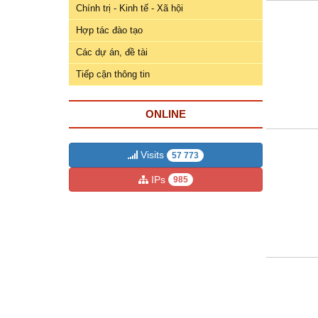
ương
Chính trị - Kinh tế - Xã hội
Hướng
Hợp tác đào tạo
dẫn
Các dự án, đề tài
thủ
Tiếp cận thông tin
tục
Hình
ONLINE
thức
khen
thưởng
Visits
57 773
IPs
985
Các
kỳ
Đại
hội
TĐYN
toàn
quốc
Hoạt