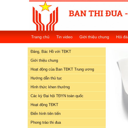
Đảng,
Bác
Trang chủ
Tin video
Giới thiệu chung
Hỏi đá
Hồ
với
Đảng, Bác Hồ với TĐKT
TĐKT
Giới thiệu chung
Giới
Hoạt động của Ban TĐKT Trung ương
thiệu
chung
Hướng dẫn thủ tục
Hình thức khen thưởng
Hoạt
Các kỳ Đại hội TĐYN toàn quốc
động
của
Hoạt động TĐKT
Ban
Điển hình tiên tiến
TĐKT
Trung
Phong trào thi đua