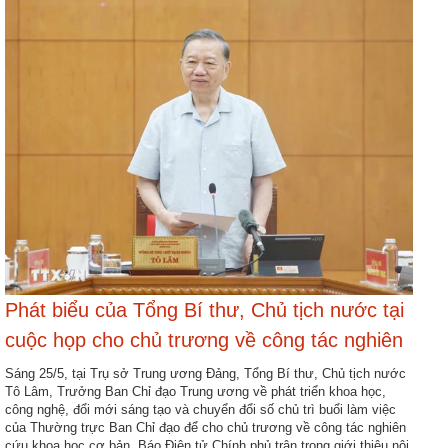
Phát biểu của Tổng Bí thư, Chủ tịch nước tại
cuộc họp cho chủ trương về công tác nghiên
cứu khoa học cơ bản
Sáng 25/5, tại Trụ sở Trung ương Đảng, Tổng Bí thư, Chủ tịch nước
Tô Lâm, Trưởng Ban Chỉ đạo Trung ương về phát triển khoa học,
công nghệ, đổi mới sáng tạo và chuyển đổi số chủ trì buổi làm việc
của Thường trực Ban Chỉ đạo để cho chủ trương về công tác nghiên
cứu khoa học cơ bản. Báo Điện tử Chính phủ trân trọng giới thiệu nội