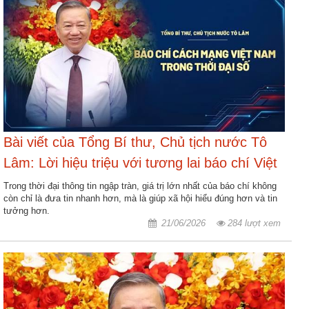
Bài viết của Tổng Bí thư, Chủ tịch nước Tô
Lâm: Lời hiệu triệu với tương lai báo chí Việt
Nam
Trong thời đại thông tin ngập tràn, giá trị lớn nhất của báo chí không
còn chỉ là đưa tin nhanh hơn, mà là giúp xã hội hiểu đúng hơn và tin
tưởng hơn.
21/06/2026
284 lượt xem