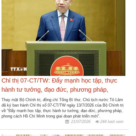
động
TĐKT
Điển
hình
tiên
tiến
Phong
trào
thi
đua
Chỉ thị 07-CT/TW: Đẩy mạnh học tập, thực
Chính
hành tư tưởng, đạo đức, phương pháp,
trị
phong cách Hồ Chí Minh trong giai đoạn phát
Thay mặt Bộ Chính trị, đồng chí Tổng Bí thư, Chủ tịch nước Tô Lâm
-
đã ký ban hành Chỉ thị số 07-CT/TW ngày 13/7/2026 của Bộ Chính trị
triển mới
Kinh
về "Đẩy mạnh học tập, thực hành tư tưởng, đạo đức, phương pháp,
tế
phong cách Hồ Chí Minh trong giai đoạn phát triển mới".
-
21/07/2026
244 lượt xem
Xã
hội