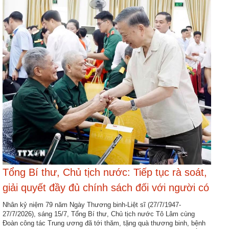
Hợp
tác
đào
tạo
Các
dự
án,
đề
tài
Tiếp
cận
thông
Tổng Bí thư, Chủ tịch nước: Tiếp tục rà soát,
tin
giải quyết đầy đủ chính sách đối với người có
Tìm
công và thân nhân
Nhân kỷ niệm 79 năm Ngày Thương binh-Liệt sĩ (27/7/1947-
kiếm
27/7/2026), sáng 15/7, Tổng Bí thư, Chủ tịch nước Tô Lâm cùng
Đoàn công tác Trung ương đã tới thăm, tặng quà thương binh, bệnh
Đăng