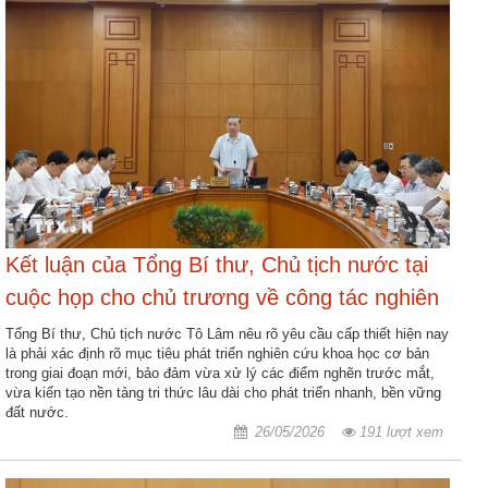
Kết luận của Tổng Bí thư, Chủ tịch nước tại
cuộc họp cho chủ trương về công tác nghiên
cứu khoa học cơ bản
Tổng Bí thư, Chủ tịch nước Tô Lâm nêu rõ yêu cầu cấp thiết hiện nay
là phải xác định rõ mục tiêu phát triển nghiên cứu khoa học cơ bản
trong giai đoạn mới, bảo đảm vừa xử lý các điểm nghẽn trước mắt,
vừa kiến tạo nền tảng tri thức lâu dài cho phát triển nhanh, bền vững
đất nước.
26/05/2026
191 lượt xem