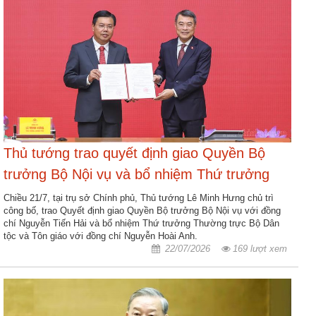
ương
Hướng
dẫn
thủ
tục
Hình
thức
khen
Thủ tướng trao quyết định giao Quyền Bộ
thưởng
trưởng Bộ Nội vụ và bổ nhiệm Thứ trưởng
Các
Thường trực Bộ Dân tộc và Tôn giáo
kỳ
Chiều 21/7, tại trụ sở Chính phủ, Thủ tướng Lê Minh Hưng chủ trì
công bố, trao Quyết định giao Quyền Bộ trưởng Bộ Nội vụ với đồng
Đại
chí Nguyễn Tiến Hải và bổ nhiệm Thứ trưởng Thường trực Bộ Dân
hội
tộc và Tôn giáo với đồng chí Nguyễn Hoài Anh.
TĐYN
22/07/2026
169 lượt xem
toàn
quốc
Hoạt