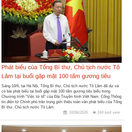
Phát biểu của Tổng Bí thư, Chủ tịch nước Tô
Lâm tại buổi gặp mặt 100 tấm gương tiêu
biểu của Chương trình Việc tử tế
Sáng 10/6, tại Hà Nội, Tổng Bí thư, Chủ tịch nước Tô Lâm đã dự và
có bài phát biểu tại buổi gặp mặt 100 tấm gương tiêu biểu trong
Chương trình "Việc tử tế" của Đài Truyền hình Việt Nam. Cổng Thông
tin điện tử Chính phủ trân trọng giới thiệu toàn văn phát biểu của Tổng
Bí thư, Chủ tịch nước Tô Lâm.
10/06/2026
169 lượt xem