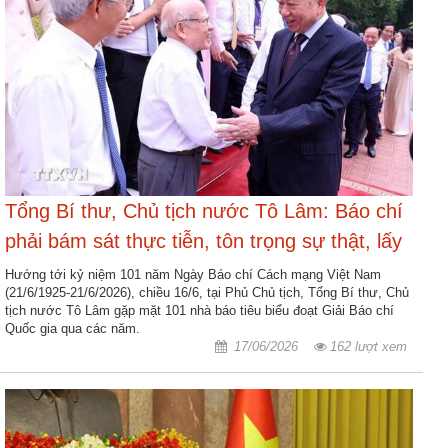
Tổng Bí thư, Chủ tịch nước Tô Lâm: Báo chí
phải bám sát thực tiễn, tôn trọng sự thật, lấy
lợi ích của nhân dân làm điểm xuất phát
Hướng tới kỷ niệm 101 năm Ngày Báo chí Cách mạng Việt Nam
(21/6/1925-21/6/2026), chiều 16/6, tại Phủ Chủ tịch, Tổng Bí thư, Chủ
tịch nước Tô Lâm gặp mặt 101 nhà báo tiêu biểu đoạt Giải Báo chí
Quốc gia qua các năm.
17/06/2026
162 lượt xem