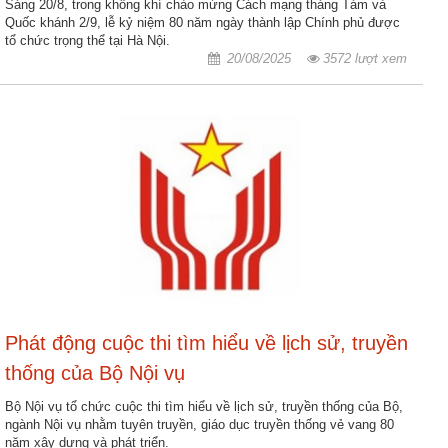
Sáng 20/8, trong không khí chào mừng Cách mạng tháng Tám và
động
Quốc khánh 2/9, lễ kỷ niệm 80 năm ngày thành lập Chính phủ được
TĐKT
tổ chức trọng thể tại Hà Nội.
20/08/2025
3572 lượt xem
Điển
hình
tiên
tiến
Phong
trào
thi
đua
Chính
trị
-
Phát động cuộc thi tìm hiểu về lịch sử, truyền
Kinh
thống của Bộ Nội vụ
tế
-
Bộ Nội vụ tổ chức cuộc thi tìm hiểu về lịch sử, truyền thống của Bộ,
Xã
ngành Nội vụ nhằm tuyên truyền, giáo dục truyền thống vẻ vang 80
hội
năm xây dựng và phát triển.