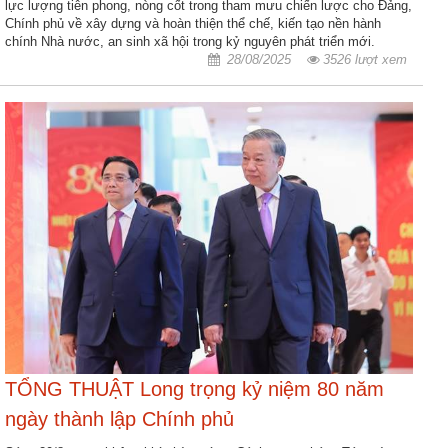
ương
lực lượng tiên phong, nòng cốt trong tham mưu chiến lược cho Đảng,
Chính phủ về xây dựng và hoàn thiện thể chế, kiến tạo nền hành
Hướng
chính Nhà nước, an sinh xã hội trong kỷ nguyên phát triển mới.
28/08/2025
3526 lượt xem
dẫn
thủ
tục
Hình
thức
khen
thưởng
Các
kỳ
Đại
hội
TĐYN
toàn
TỔNG THUẬT Long trọng kỷ niệm 80 năm
quốc
ngày thành lập Chính phủ
Hoạt