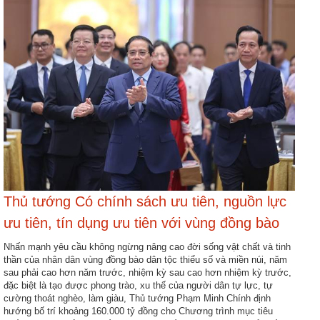
Thủ tướng Có chính sách ưu tiên, nguồn lực
ưu tiên, tín dụng ưu tiên với vùng đồng bào
dân tộc thiểu số và miền núi
Nhấn mạnh yêu cầu không ngừng nâng cao đời sống vật chất và tinh
thần của nhân dân vùng đồng bào dân tộc thiểu số và miền núi, năm
sau phải cao hơn năm trước, nhiệm kỳ sau cao hơn nhiệm kỳ trước,
đặc biệt là tạo được phong trào, xu thế của người dân tự lực, tự
cường thoát nghèo, làm giàu, Thủ tướng Phạm Minh Chính định
hướng bố trí khoảng 160.000 tỷ đồng cho Chương trình mục tiêu