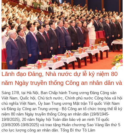
nhập
Lãnh đạo Đảng, Nhà nước dự lễ kỷ niệm 80
năm Ngày truyền thống Công an nhân dân và
đón nhận Huân chương Sao Vàng lần thứ 5
Sáng 17/8, tại Hà Nội, Ban Chấp hành Trung ương Đảng Cộng sản
Việt Nam, Quốc hội, Chủ tịch nước, Chính phủ nước Cộng hòa xã hội
chủ nghĩa Việt Nam, Ủy ban Trung ương Mặt trận Tổ quốc Việt Nam
và Đảng ủy Công an Trung ương - Bộ Công an tổ chức trọng thể lễ kỷ
niệm 80 năm Ngày truyền thống Công an nhân dân (19/8/1945-
19/8/2025), 20 năm Ngày hội Toàn dân bảo vệ an ninh Tổ quốc
(19/8/2005-19/8/2025) và trao tặng Huân chương Sao Vàng lần thứ 5
cho lực lượng công an nhân dân. Tổng Bí thư Tô Lâm