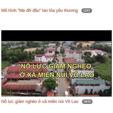
Mô hình "Mẹ đỡ đầu" lan tỏa yêu thương
1247
Nỗ lực giảm nghèo ở xã miền núi Võ Lao
3970