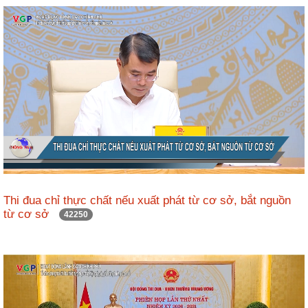
ương
Hướng
dẫn
thủ
tục
Hình
thức
khen
thưởng
Các
kỳ
Thi đua chỉ thực chất nếu xuất phát từ cơ sở, bắt nguồn
Đại
từ cơ sở
42250
hội
TĐYN
toàn
quốc
Hoạt