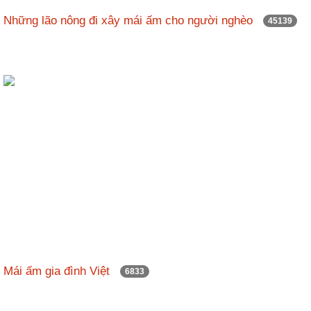
nhập
Những lão nông đi xây mái ấm cho người nghèo
45139
Mái ấm gia đình Việt
6833