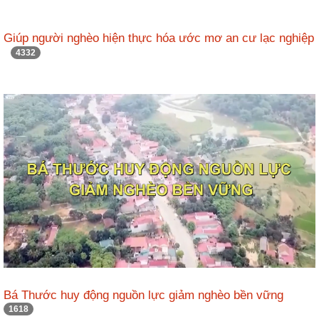
Giúp người nghèo hiện thực hóa ước mơ an cư lạc nghiệp
4332
Bá Thước huy động nguồn lực giảm nghèo bền vững
1618