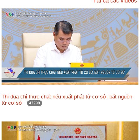
Tất cả các videos
ương
Hướng
dẫn
thủ
tục
Hình
thức
khen
thưởng
Các
kỳ
Đại
Thi đua chỉ thực chất nếu xuất phát từ cơ sở, bắt nguồn
hội
từ cơ sở
43299
TĐYN
toàn
quốc
Hoạt