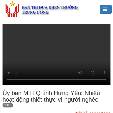
Đảng,
Bác
Hồ
với
TĐKT
Giới
thiệu
chung
Hoạt
động
của
Ủy ban MTTQ tỉnh Hưng Yên: Nhiều
Ban
hoạt động thiết thực vì người nghèo
TĐKT
1310
Trung