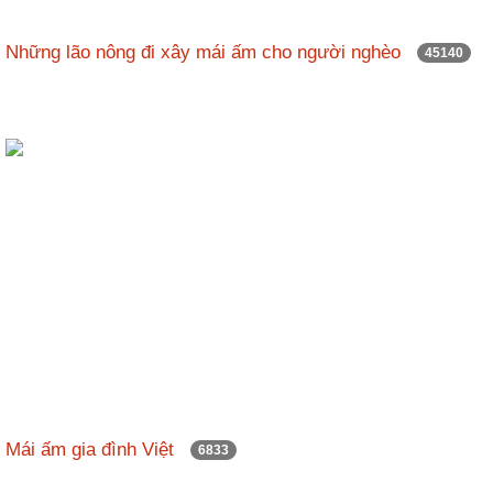
nhập
Những lão nông đi xây mái ấm cho người nghèo
45140
Mái ấm gia đình Việt
6833