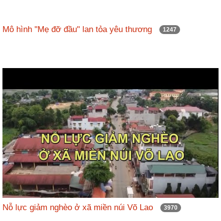
Mô hình "Mẹ đỡ đầu" lan tỏa yêu thương
1247
Nỗ lực giảm nghèo ở xã miền núi Võ Lao
3970