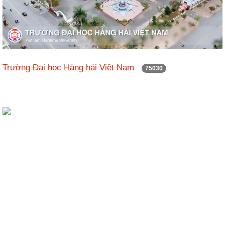
Hợp
tác
đào
tạo
Trường Đại học Hàng hải Việt Nam
75030
Các
dự
án,
đề
tài
Tiếp
cận
thông
tin
Tìm
kiếm
Đăng